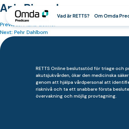
Skip
Anja Bjørneboe
to
Vad är RETTS?
Om Omda Pred
content
Previous:
Maria Geimer
Inläggsnavigering
Next:
Pehr Dahlbom
RETTS Online beslutsstöd för triage och p
akutsjukvården, ökar den medicinska säker
genom att hjälpa vårdpersonal att identif
risknivå och ta ett snabbare första beslut
övervakning och möjlig provtagning.