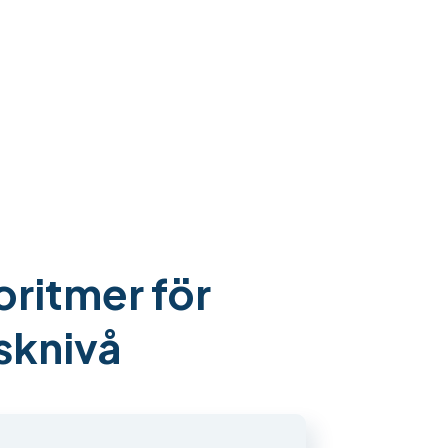
oritmer för
isknivå