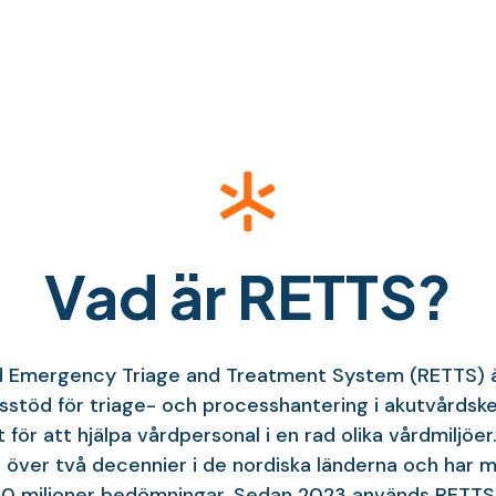
Vad är RETTS?
d Emergency Triage and Treatment System (RETTS) ä
sstöd för triage- och processhantering i akutvårdsk
 för att hjälpa vårdpersonal i en rad olika vårdmiljöer
i över två decennier i de nordiska länderna och har mö
60 miljoner bedömningar. Sedan 2023 används RETTS 