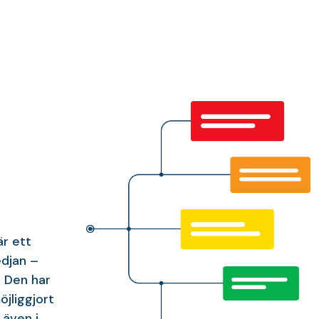
r ett
edjan –
. Den har
jliggjort
även i