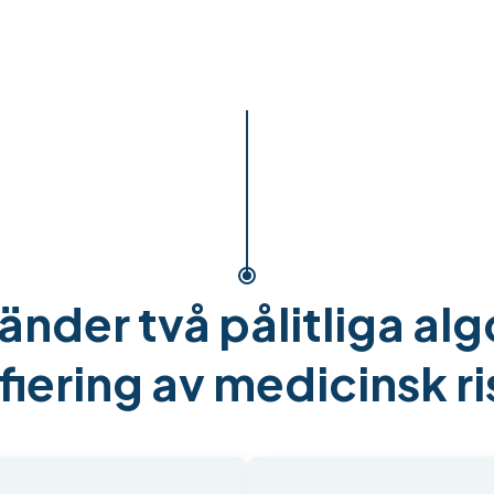
nder två pålitliga alg
fiering av medicinsk r