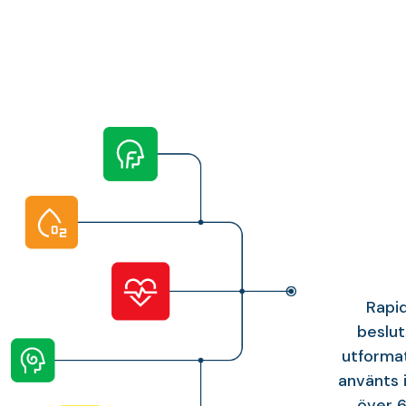
Rapi
beslut
utformat
använts 
över 